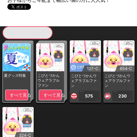
お子様からご年配まで幅広い層の方に大人気！
現在提供している景品一覧
CP専用
127-C
654-C
夏グッズ特集
こびとづかん
こびとづかんウ
こびとづかんウ
ウェアラブル
ェアラブルファ
ェアラブルファ
ファン
ン
ン
1PLAY
1PLAY
すべて見る
すべて見る
575
230
CP
CP
324-C