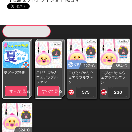
現在提供している景品一覧
CP専用
127-C
654-C
夏グッズ特集
こびとづかん
こびとづかんウ
こびとづかんウ
ウェアラブル
ェアラブルファ
ェアラブルファ
ファン
ン
ン
1PLAY
1PLAY
すべて見る
すべて見る
575
230
CP
CP
324-C