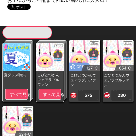
お子様からご年配まで幅広い層の方に大人気！
現在提供している景品一覧
CP専用
127-C
654-C
夏グッズ特集
こびとづかん
こびとづかんウ
こびとづかんウ
ウェアラブル
ェアラブルファ
ェアラブルファ
ファン
ン
ン
1PLAY
1PLAY
すべて見る
すべて見る
575
230
CP
CP
324-C