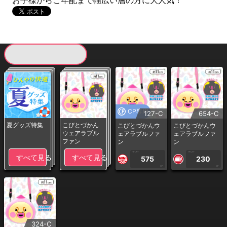
お子様からご年配まで幅広い層の方に大人気！
現在提供している景品一覧
CP専用
127-C
654-C
夏グッズ特集
こびとづかん
こびとづかんウ
こびとづかんウ
ウェアラブル
ェアラブルファ
ェアラブルファ
ファン
ン
ン
1PLAY
1PLAY
すべて見る
すべて見る
575
230
CP
CP
324-C