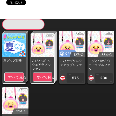
現在提供している景品一覧
CP専用
127-C
654-C
夏グッズ特集
こびとづかん
こびとづかんウ
こびとづかんウ
ウェアラブル
ェアラブルファ
ェアラブルファ
ファン
ン
ン
1PLAY
1PLAY
すべて見る
すべて見る
575
230
CP
CP
324-C