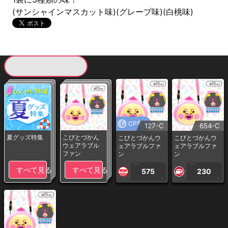
(サンシャインマスカット味)(グレープ味)(白桃味)
現在提供している景品一覧
CP専用
127-C
654-C
夏グッズ特集
こびとづかん
こびとづかんウ
こびとづかんウ
ウェアラブル
ェアラブルファ
ェアラブルファ
ファン
ン
ン
1PLAY
1PLAY
すべて見る
すべて見る
575
230
CP
CP