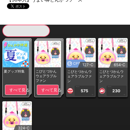
現在提供している景品一覧
CP専用
127-C
654-C
夏グッズ特集
こびとづかん
こびとづかんウ
こびとづかんウ
ウェアラブル
ェアラブルファ
ェアラブルファ
ファン
ン
ン
1PLAY
1PLAY
すべて見る
すべて見る
575
230
CP
CP
324-C