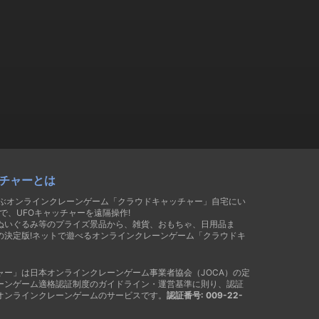
チャーとは
遊ぶオンラインクレーンゲーム「クラウドキャッチャー」自宅にい
で、UFOキャッチャーを遠隔操作!
ぬいぐるみ等のプライズ景品から、雑貨、おもちゃ、日用品ま
の決定版!ネットで遊べるオンラインクレーンゲーム「クラウドキ
ャー」は日本オンラインクレーンゲーム事業者協会（JOCA）の定
ーンゲーム適格認証制度のガイドライン・運営基準に則り、認証
オンラインクレーンゲームのサービスです。
認証番号: 009-22-