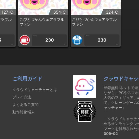
127-C
654-C
324-C
アラブル
こびとづかんウェアラブル
こびとづかんウェアラブル
ファン
ファン
1PLAY
1PLAY
5
230
230
CP
CP
CP
ご利用ガイド
クラウドキャッ
登録無料!ネットで
クラウドキャッチャーとは
ながら、PCやスマホ
プレイ方法
人気のフィギュア、
で、クレーンゲーム
よくあるご質問
ャッチャー」
動作対象端末
「クラウドキャッチ
めるオンラインクレ
マークを付与された
009-02