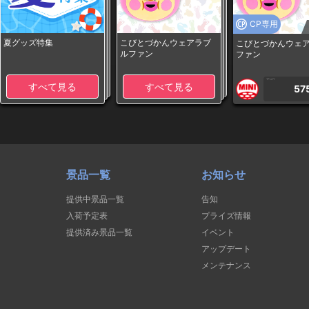
CP専用
夏グッズ特集
こびとづかんウェアラブ
こびとづかんウェ
ルファン
ファン
1PLAY
すべて見る
すべて見る
57
景品一覧
お知らせ
提供中景品一覧
告知
入荷予定表
プライズ情報
提供済み景品一覧
イベント
アップデート
メンテナンス