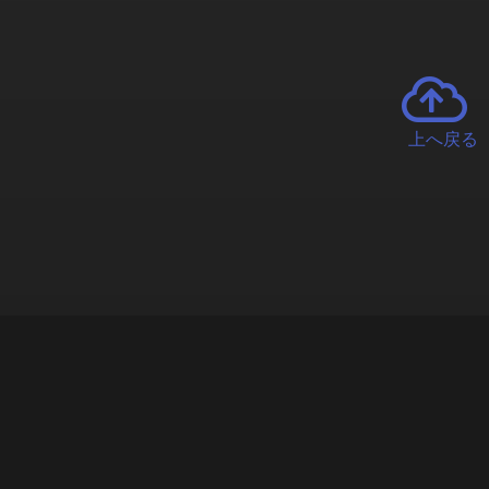
上へ戻る
チャーとは
遊ぶオンラインクレーンゲーム「クラウドキャッチャー」自宅にい
で、UFOキャッチャーを遠隔操作!