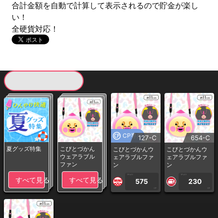
合計金額を自動で計算して表示されるので貯金が楽し
い！
全硬貨対応！
現在提供している景品一覧
CP専用
127-C
654-C
夏グッズ特集
こびとづかん
こびとづかんウ
こびとづかんウ
ウェアラブル
ェアラブルファ
ェアラブルファ
ファン
ン
ン
1PLAY
1PLAY
すべて見る
すべて見る
575
230
CP
CP