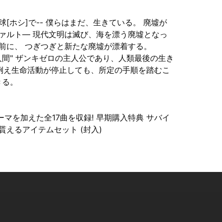
[ホシ]で-- 僕らはまだ、生きている。 廃墟が
ァルト― 現代文明は滅び、海を漂う廃墟となっ
前に、 つぎつぎと新たな廃墟が漂着する。
人間" ザンキゼロの主人公であり、人類最後の生き
例え生命活動が停止しても、所定の手順を踏むこ
きる。
マを加えた全17曲を収録! 早期購入特典 サバイ
えるアイテムセット (封入)