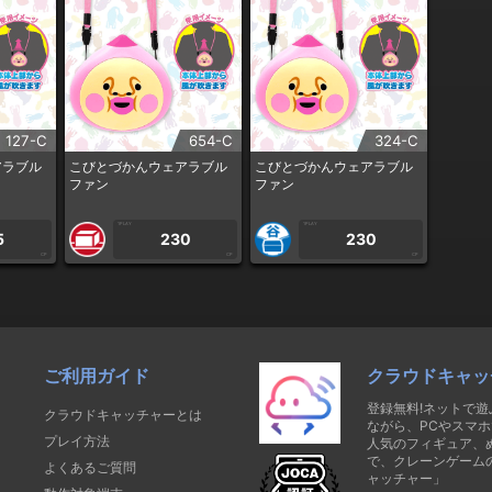
127-C
654-C
324-C
アラブル
こびとづかんウェアラブル
こびとづかんウェアラブル
ファン
ファン
1PLAY
1PLAY
5
230
230
CP
CP
CP
ご利用ガイド
クラウドキャッ
登録無料!ネットで
クラウドキャッチャーとは
ながら、PCやスマホ
プレイ方法
人気のフィギュア、
で、クレーンゲーム
よくあるご質問
ャッチャー」