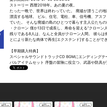
ストーリー 西暦2018年。あの夏の夜。
たった一晩で、世界は終わっていた。 廃墟が漂うこの地球
漂流する地球。 ビル、住宅、電柱、車、信号機、アスフ
ていた。 そんな廃墟の島のひとつで暮らす主人公たちの
・クローン 僅か13日で成長し、寿命を迎える“クローン
残りである8人は、なんと全員がクローン人間。 彼らは
とにより新たな肉体で再生[エクステンド]することがで
【早期購入特典】
スペシャルサウンドトラックCD BGMにエンディングテー
バルアイテムセット 序盤の冒険に役立つ、武器や防具が貰