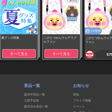
CP専用
夏グッズ特集
こびとづかんウェアラブ
こびとづかんウェ
ルファン
ファン
1PLAY
すべて見る
すべて見る
57
景品一覧
お知らせ
提供中景品一覧
告知
入荷予定表
プライズ情報
提供済み景品一覧
イベント