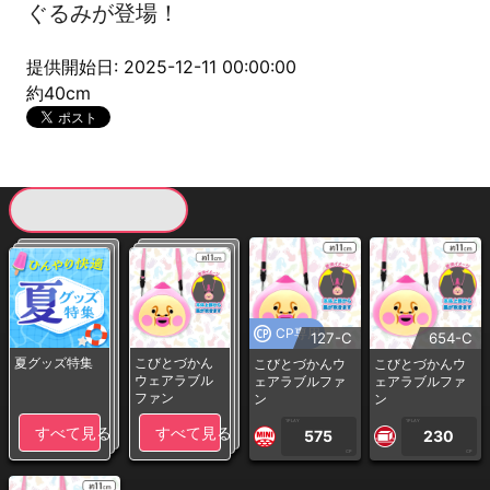
ぐるみが登場！
提供開始日: 2025-12-11 00:00:00
約40cm
現在提供している景品一覧
CP専用
127-C
654-C
夏グッズ特集
こびとづかん
こびとづかんウ
こびとづかんウ
ウェアラブル
ェアラブルファ
ェアラブルファ
ファン
ン
ン
1PLAY
1PLAY
すべて見る
すべて見る
575
230
CP
CP