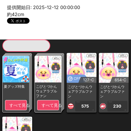
提供開始日: 2025-12-12 00:00:00
約42cm
現在提供している景品一覧
CP専用
127-C
654-C
夏グッズ特集
こびとづかん
こびとづかんウ
こびとづかんウ
ウェアラブル
ェアラブルファ
ェアラブルファ
ファン
ン
ン
1PLAY
1PLAY
すべて見る
すべて見る
575
230
CP
CP