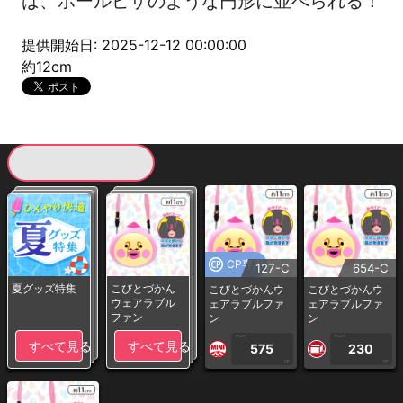
ば、ホールピザのような円形に並べられる！
提供開始日: 2025-12-12 00:00:00
約12cm
現在提供している景品一覧
CP専用
127-C
654-C
夏グッズ特集
こびとづかん
こびとづかんウ
こびとづかんウ
ウェアラブル
ェアラブルファ
ェアラブルファ
ファン
ン
ン
1PLAY
1PLAY
すべて見る
すべて見る
575
230
CP
CP