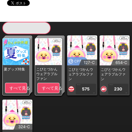
現在提供している景品一覧
CP専用
127-C
654-C
夏グッズ特集
こびとづかん
こびとづかんウ
こびとづかんウ
ウェアラブル
ェアラブルファ
ェアラブルファ
ファン
ン
ン
1PLAY
1PLAY
すべて見る
すべて見る
575
230
CP
CP
324-C