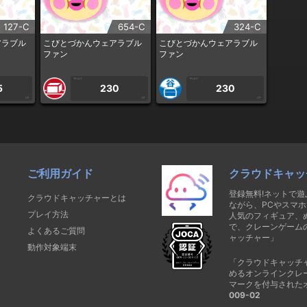
127-C
654-C
324-C
アラブル
こびとづかんウェアラブル
こびとづかんウェアラブル
ファン
ファン
1PLAY
1PLAY
5
230
230
CP
CP
CP
ご利用ガイド
クラウドキャッ
登録無料!ネットで
クラウドキャッチャーとは
ながら、PCやスマホ
プレイ方法
人気のフィギュア、
で、クレーンゲーム
よくあるご質問
ャッチャー」
動作対象端末
「クラウドキャッチ
めるオンラインクレ
マークを付与された
009-02