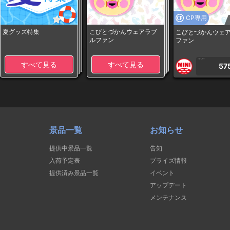
CP専用
夏グッズ特集
こびとづかんウェアラブ
こびとづかんウェ
ルファン
ファン
1PLAY
すべて見る
すべて見る
57
景品一覧
お知らせ
提供中景品一覧
告知
入荷予定表
プライズ情報
提供済み景品一覧
イベント
アップデート
メンテナンス