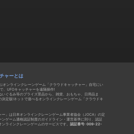
チャーとは
遊ぶオンラインクレーンゲーム「クラウドキャッチャー」自宅にい
で、UFOキャッチャーを遠隔操作!
ぬいぐるみ等のプライズ景品から、雑貨、おもちゃ、日用品ま
の決定版!ネットで遊べるオンラインクレーンゲーム「クラウドキ
ャー」は日本オンラインクレーンゲーム事業者協会（JOCA）の定
ーンゲーム適格認証制度のガイドライン・運営基準に則り、認証
オンラインクレーンゲームのサービスです。
認証番号: 009-22-