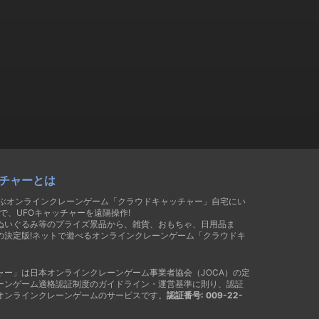
チャーとは
遊ぶオンラインクレーンゲーム「クラウドキャッチャー」自宅にい
で、UFOキャッチャーを遠隔操作!
ぬいぐるみ等のプライズ景品から、雑貨、おもちゃ、日用品ま
の決定版!ネットで遊べるオンラインクレーンゲーム「クラウドキ
ャー」は日本オンラインクレーンゲーム事業者協会（JOCA）の定
ーンゲーム適格認証制度のガイドライン・運営基準に則り、認証
オンラインクレーンゲームのサービスです。
認証番号: 009-22-