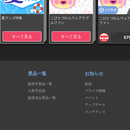
CP専用
夏グッズ特集
こびとづかんウェアラブ
こびとづかんウェ
ルファン
ファン
1PLAY
すべて見る
すべて見る
57
景品一覧
お知らせ
提供中景品一覧
告知
入荷予定表
プライズ情報
提供済み景品一覧
イベント
アップデート
メンテナンス