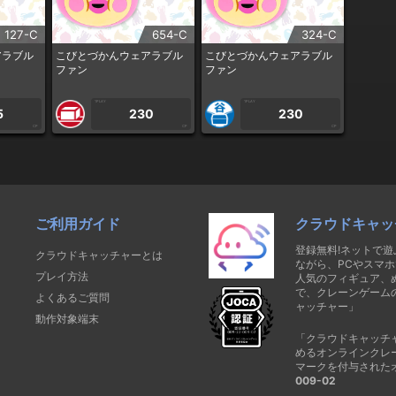
127-C
654-C
324-C
アラブル
こびとづかんウェアラブル
こびとづかんウェアラブル
ファン
ファン
1PLAY
1PLAY
5
230
230
CP
CP
CP
ご利用ガイド
クラウドキャッ
登録無料!ネットで
クラウドキャッチャーとは
ながら、PCやスマホ
プレイ方法
人気のフィギュア、
で、クレーンゲーム
よくあるご質問
ャッチャー」
動作対象端末
「クラウドキャッチ
めるオンラインクレ
マークを付与された
009-02