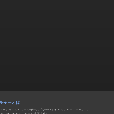
チャーとは
遊ぶオンラインクレーンゲーム「クラウドキャッチャー」自宅にい
で、UFOキャッチャーを遠隔操作!