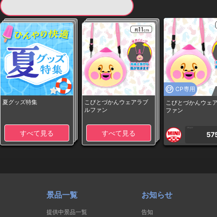
現在提供している景品一覧
CP専用
夏グッズ特集
こびとづかんウェアラブ
こびとづかんウェ
ルファン
ファン
1PLAY
すべて見る
すべて見る
57
景品一覧
お知らせ
提供中景品一覧
告知