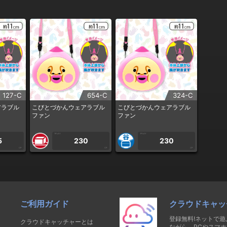
127-C
654-C
324-C
アラブル
こびとづかんウェアラブル
こびとづかんウェアラブル
ファン
ファン
1PLAY
1PLAY
5
230
230
CP
CP
CP
ご利用ガイド
クラウドキャッ
登録無料!ネットで
クラウドキャッチャーとは
ながら、PCやスマホ