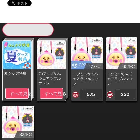
現在提供している景品一覧
CP専用
127-C
654-C
夏グッズ特集
こびとづかん
こびとづかんウ
こびとづかんウ
ウェアラブル
ェアラブルファ
ェアラブルファ
ファン
ン
ン
1PLAY
1PLAY
すべて見る
すべて見る
575
230
CP
CP
324-C