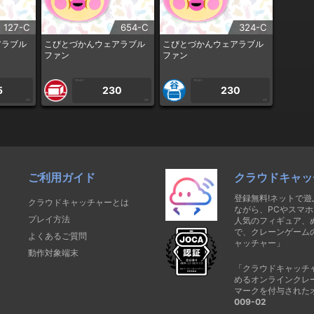
127-C
654-C
324-C
アラブル
こびとづかんウェアラブル
こびとづかんウェアラブル
ファン
ファン
1PLAY
1PLAY
5
230
230
CP
CP
CP
ご利用ガイド
クラウドキャッ
登録無料!ネットで
クラウドキャッチャーとは
ながら、PCやスマホ
プレイ方法
人気のフィギュア、
で、クレーンゲーム
よくあるご質問
ャッチャー」
動作対象端末
「クラウドキャッチ
めるオンラインクレ
マークを付与された
009-02