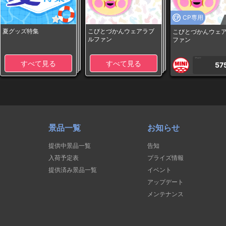
CP専用
夏グッズ特集
こびとづかんウェアラブ
こびとづかんウェ
ルファン
ファン
1PLAY
すべて見る
すべて見る
57
景品一覧
お知らせ
提供中景品一覧
告知
入荷予定表
プライズ情報
提供済み景品一覧
イベント
アップデート
メンテナンス