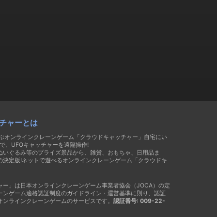
チャーとは
遊ぶオンラインクレーンゲーム「クラウドキャッチャー」自宅にい
で、UFOキャッチャーを遠隔操作!
ぬいぐるみ等のプライズ景品から、雑貨、おもちゃ、日用品ま
の決定版!ネットで遊べるオンラインクレーンゲーム「クラウドキ
ャー」は日本オンラインクレーンゲーム事業者協会（JOCA）の定
ーンゲーム適格認証制度のガイドライン・運営基準に則り、認証
オンラインクレーンゲームのサービスです。
認証番号: 009-22-