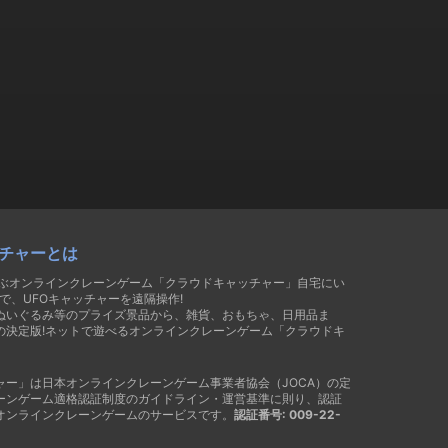
チャーとは
遊ぶオンラインクレーンゲーム「クラウドキャッチャー」自宅にい
で、UFOキャッチャーを遠隔操作!
ぬいぐるみ等のプライズ景品から、雑貨、おもちゃ、日用品ま
の決定版!ネットで遊べるオンラインクレーンゲーム「クラウドキ
ャー」は日本オンラインクレーンゲーム事業者協会（JOCA）の定
ーンゲーム適格認証制度のガイドライン・運営基準に則り、認証
オンラインクレーンゲームのサービスです。
認証番号: 009-22-