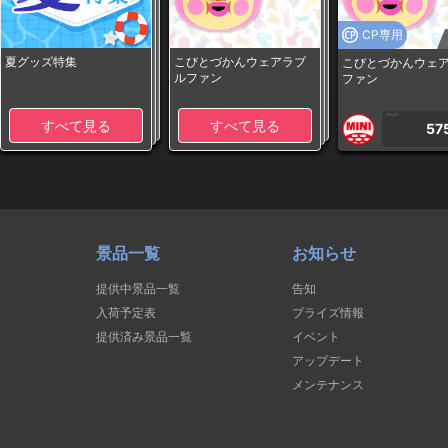
CP専用
夏グッズ特集
こびとづかんウェアラブ
こびとづかんウェ
ルファン
ファン
1PLAY
すべて見る
すべて見る
57
景品一覧
お知らせ
提供中景品一覧
告知
入荷予定表
プライズ情報
提供済み景品一覧
イベント
アップデート
メンテナンス