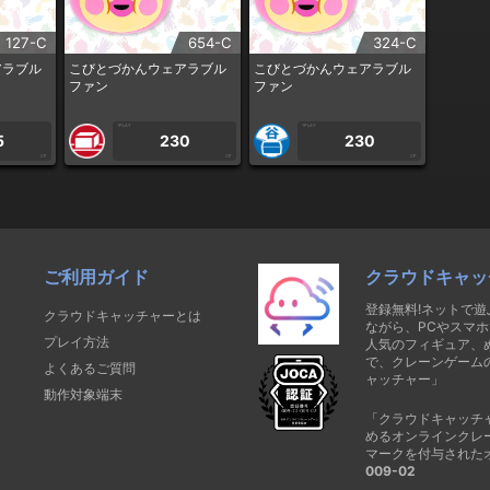
127-C
654-C
324-C
アラブル
こびとづかんウェアラブル
こびとづかんウェアラブル
ファン
ファン
1PLAY
1PLAY
5
230
230
CP
CP
CP
ご利用ガイド
クラウドキャッ
登録無料!ネットで
クラウドキャッチャーとは
ながら、PCやスマホ
プレイ方法
人気のフィギュア、
で、クレーンゲーム
よくあるご質問
ャッチャー」
動作対象端末
「クラウドキャッチ
めるオンラインクレ
マークを付与された
009-02