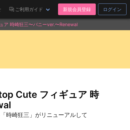
せ
ご利用ガイド
新規会員登録
ログイン
ュア 時崎狂三〜バニーver.〜Renewal
op Cute フィギュア 時
al
.の「時崎狂三」がリニューアルして