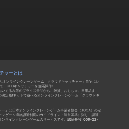
チャーとは
遊ぶオンラインクレーンゲーム「クラウドキャッチャー」自宅にい
で、UFOキャッチャーを遠隔操作!
ぬいぐるみ等のプライズ景品から、雑貨、おもちゃ、日用品ま
の決定版!ネットで遊べるオンラインクレーンゲーム「クラウドキ
ャー」は日本オンラインクレーンゲーム事業者協会（JOCA）の定
ーンゲーム適格認証制度のガイドライン・運営基準に則り、認証
オンラインクレーンゲームのサービスです。
認証番号: 009-22-