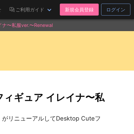
せ
ご利用ガイド
新規会員登録
ログイン
ナ〜私服ver.〜Renewal
te フィギュア イレイナ〜私
リニューアルしてDesktop Cuteフ