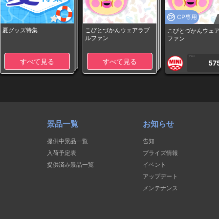
CP専用
夏グッズ特集
こびとづかんウェアラブ
こびとづかんウェ
ルファン
ファン
1PLAY
すべて見る
すべて見る
57
景品一覧
お知らせ
提供中景品一覧
告知
入荷予定表
プライズ情報
提供済み景品一覧
イベント
アップデート
メンテナンス