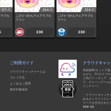
127-C
654-C
324-C
アラブル
こびとづかんウェアラブル
こびとづかんウェアラブル
ファン
ファン
1PLAY
1PLAY
5
230
230
CP
CP
CP
ご利用ガイド
クラウドキャッ
登録無料!ネットで
クラウドキャッチャーとは
ながら、PCやスマホ
プレイ方法
人気のフィギュア、
で、クレーンゲーム
よくあるご質問
ャッチャー」
動作対象端末
「クラウドキャッチ
めるオンラインクレ
マークを付与された
009-02