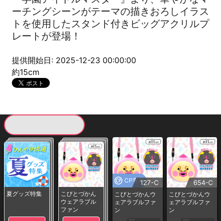
ーチングシーンがテーマの描きおろしイラス
トを使用したスタンド付きビッグアクリルプ
レートが登場！
提供開始日: 2025-12-23 00:00:00
約15cm
現在提供している景品一覧
CP専用
127-C
654-C
夏グッズ特集
こびとづかん
こびとづかんウ
こびとづかんウ
ウェアラブル
ェアラブルファ
ェアラブルファ
ファン
ン
ン
1PLAY
1PLAY