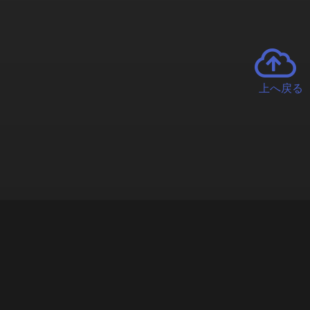
上へ戻る
チャーとは
遊ぶオンラインクレーンゲーム「クラウドキャッチャー」自宅にい
で、UFOキャッチャーを遠隔操作!