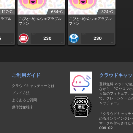
127-C
654-C
324-C
アラブル
こびとづかんウェアラブル
こびとづかんウェアラブル
ファン
ファン
1PLAY
1PLAY
5
230
230
CP
CP
CP
ご利用ガイド
クラウドキャッ
登録無料!ネットで
クラウドキャッチャーとは
ながら、PCやスマホ
プレイ方法
人気のフィギュア、
で、クレーンゲーム
よくあるご質問
ャッチャー」
動作対象端末
「クラウドキャッチ
めるオンラインクレ
マークを付与された
009-02