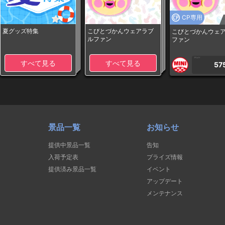
CP専用
夏グッズ特集
こびとづかんウェアラブ
こびとづかんウェ
ルファン
ファン
1PLAY
すべて見る
すべて見る
57
景品一覧
お知らせ
提供中景品一覧
告知
入荷予定表
プライズ情報
提供済み景品一覧
イベント
アップデート
メンテナンス