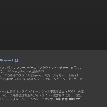
チャーとは
遊ぶオンラインクレーンゲーム「クラウドキャッチャー」自宅にい
で、UFOキャッチャーを遠隔操作!
ぬいぐるみ等のプライズ景品から、雑貨、おもちゃ、日用品ま
の決定版!ネットで遊べるオンラインクレーンゲーム「クラウドキ
ャー」は日本オンラインクレーンゲーム事業者協会（JOCA）の定
ーンゲーム適格認証制度のガイドライン・運営基準に則り、認証
オンラインクレーンゲームのサービスです。
認証番号: 009-22-