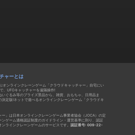
チャーとは
遊ぶオンラインクレーンゲーム「クラウドキャッチャー」自宅にい
で、UFOキャッチャーを遠隔操作!
ぬいぐるみ等のプライズ景品から、雑貨、おもちゃ、日用品ま
の決定版!ネットで遊べるオンラインクレーンゲーム「クラウドキ
ャー」は日本オンラインクレーンゲーム事業者協会（JOCA）の定
ーンゲーム適格認証制度のガイドライン・運営基準に則り、認証
オンラインクレーンゲームのサービスです。
認証番号: 009-22-