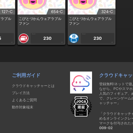
127-C
654-C
324-C
アラブル
こびとづかんウェアラブル
こびとづかんウェアラブル
ファン
ファン
1PLAY
1PLAY
5
230
230
CP
CP
CP
ご利用ガイド
クラウドキャッ
登録無料!ネットで
クラウドキャッチャーとは
ながら、PCやスマホ
プレイ方法
人気のフィギュア、
で、クレーンゲーム
よくあるご質問
ャッチャー」
動作対象端末
「クラウドキャッチ
めるオンラインクレ
マークを付与された
009-02