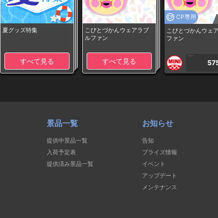
CP専用
夏グッズ特集
こびとづかんウェアラブ
こびとづかんウェ
ルファン
ファン
1PLAY
すべて見る
すべて見る
57
景品一覧
お知らせ
提供中景品一覧
告知
入荷予定表
プライズ情報
提供済み景品一覧
イベント
アップデート
メンテナンス