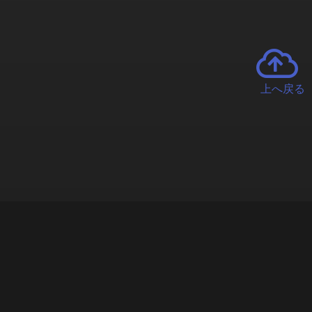
上へ戻る
チャーとは
遊ぶオンラインクレーンゲーム「クラウドキャッチャー」自宅にい
で、UFOキャッチャーを遠隔操作!