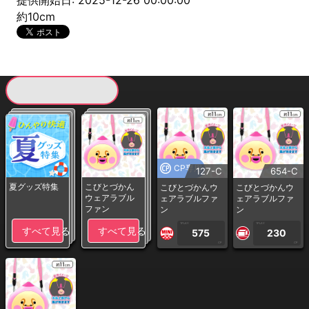
提供開始日: 2025-12-26 00:00:00
約10cm
現在提供している景品一覧
CP専用
127-C
654-C
夏グッズ特集
こびとづかん
こびとづかんウ
こびとづかんウ
ウェアラブル
ェアラブルファ
ェアラブルファ
ファン
ン
ン
1PLAY
1PLAY
すべて見る
すべて見る
575
230
CP
CP