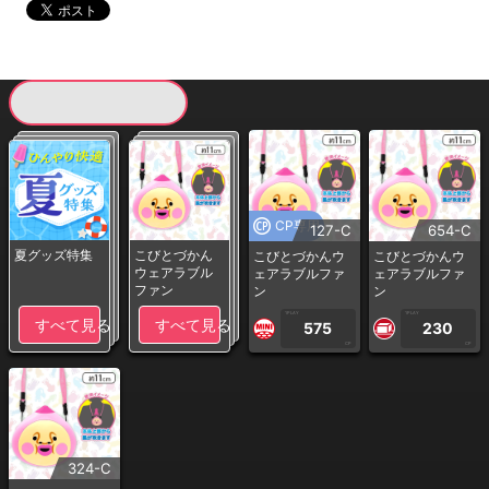
現在提供している景品一覧
CP専用
127-C
654-C
夏グッズ特集
こびとづかん
こびとづかんウ
こびとづかんウ
ウェアラブル
ェアラブルファ
ェアラブルファ
ファン
ン
ン
1PLAY
1PLAY
すべて見る
すべて見る
575
230
CP
CP
324-C