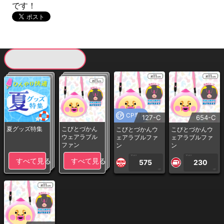
です！
現在提供している景品一覧
CP専用
127-C
654-C
夏グッズ特集
こびとづかん
こびとづかんウ
こびとづかんウ
ウェアラブル
ェアラブルファ
ェアラブルファ
ファン
ン
ン
1PLAY
1PLAY
すべて見る
すべて見る
575
230
CP
CP