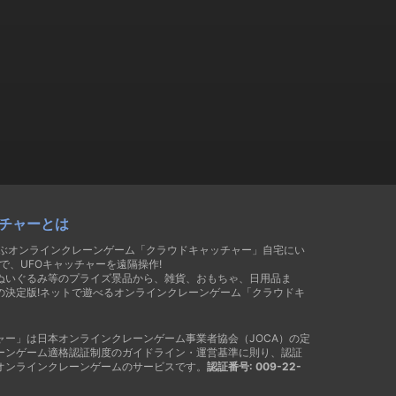
チャーとは
遊ぶオンラインクレーンゲーム「クラウドキャッチャー」自宅にい
で、UFOキャッチャーを遠隔操作!
ぬいぐるみ等のプライズ景品から、雑貨、おもちゃ、日用品ま
の決定版!ネットで遊べるオンラインクレーンゲーム「クラウドキ
ャー」は日本オンラインクレーンゲーム事業者協会（JOCA）の定
ーンゲーム適格認証制度のガイドライン・運営基準に則り、認証
オンラインクレーンゲームのサービスです。
認証番号: 009-22-