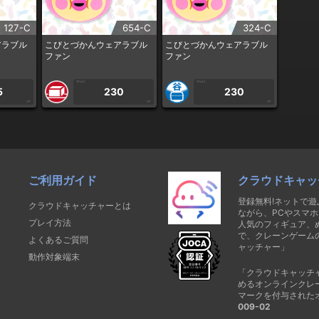
127-C
654-C
324-C
アラブル
こびとづかんウェアラブル
こびとづかんウェアラブル
ファン
ファン
1PLAY
1PLAY
5
230
230
CP
CP
CP
ご利用ガイド
クラウドキャッ
登録無料!ネットで
クラウドキャッチャーとは
ながら、PCやスマホ
プレイ方法
人気のフィギュア、
で、クレーンゲーム
よくあるご質問
ャッチャー」
動作対象端末
「クラウドキャッチ
めるオンラインクレ
マークを付与された
009-02