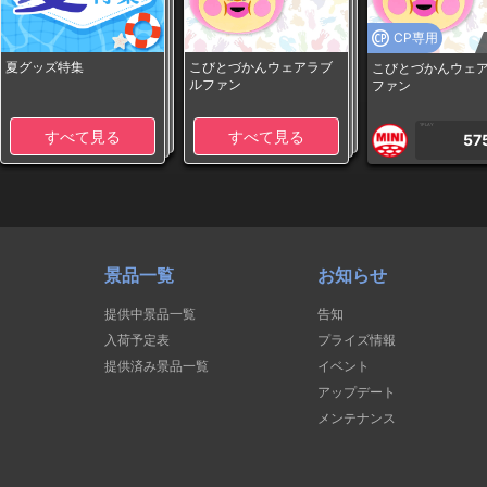
CP専用
夏グッズ特集
こびとづかんウェアラブ
こびとづかんウェ
ルファン
ファン
1PLAY
すべて見る
すべて見る
57
景品一覧
お知らせ
提供中景品一覧
告知
入荷予定表
プライズ情報
提供済み景品一覧
イベント
アップデート
メンテナンス