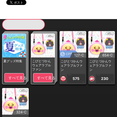
現在提供している景品一覧
CP専用
127-C
654-C
夏グッズ特集
こびとづかん
こびとづかんウ
こびとづかんウ
ウェアラブル
ェアラブルファ
ェアラブルファ
ファン
ン
ン
1PLAY
1PLAY
すべて見る
すべて見る
575
230
CP
CP
324-C