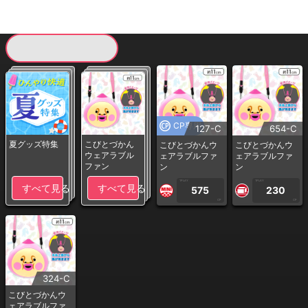
現在提供している景品一覧
CP専用
127-C
654-C
夏グッズ特集
こびとづかん
こびとづかんウ
こびとづかんウ
ウェアラブル
ェアラブルファ
ェアラブルファ
ファン
ン
ン
1PLAY
1PLAY
すべて見る
すべて見る
575
230
CP
CP
324-C
こびとづかんウ
ェアラブルファ