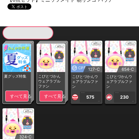
現在提供している景品一覧
CP専用
127-C
654-C
夏グッズ特集
こびとづかん
こびとづかんウ
こびとづかんウ
ウェアラブル
ェアラブルファ
ェアラブルファ
ファン
ン
ン
1PLAY
1PLAY
すべて見る
すべて見る
575
230
CP
CP
324-C