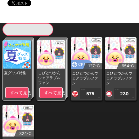
現在提供している景品一覧
CP専用
127-C
654-C
夏グッズ特集
こびとづかん
こびとづかんウ
こびとづかんウ
ウェアラブル
ェアラブルファ
ェアラブルファ
ファン
ン
ン
1PLAY
1PLAY
すべて見る
すべて見る
575
230
CP
CP
324-C