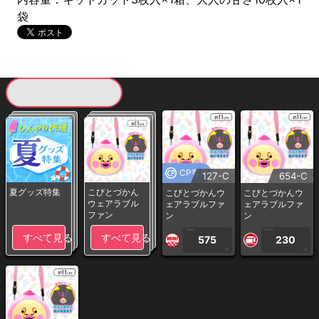
袋
現在提供している景品一覧
CP専用
127-C
654-C
夏グッズ特集
こびとづかん
こびとづかんウ
こびとづかんウ
ウェアラブル
ェアラブルファ
ェアラブルファ
ファン
ン
ン
1PLAY
1PLAY
すべて見る
すべて見る
575
230
CP
CP