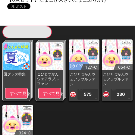
現在提供している景品一覧
CP専用
127-C
654-C
夏グッズ特集
こびとづかん
こびとづかんウ
こびとづかんウ
ウェアラブル
ェアラブルファ
ェアラブルファ
ファン
ン
ン
1PLAY
1PLAY
すべて見る
すべて見る
575
230
CP
CP
324-C