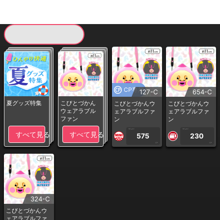
現在提供している景品一覧
CP専用
127-C
654-C
夏グッズ特集
こびとづかん
こびとづかんウ
こびとづかんウ
ウェアラブル
ェアラブルファ
ェアラブルファ
ファン
ン
ン
1PLAY
1PLAY
すべて見る
すべて見る
575
230
CP
CP
324-C
こびとづかんウ
ェアラブルファ