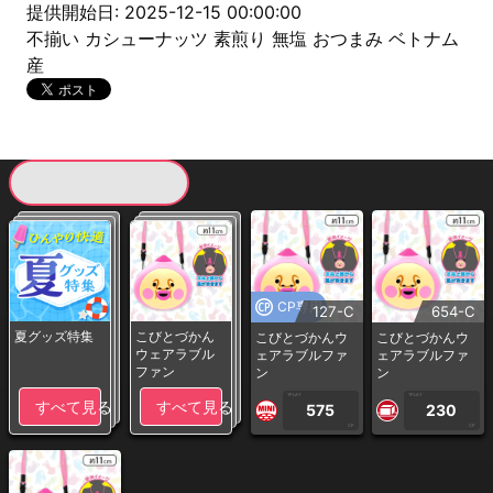
提供開始日: 2025-12-15 00:00:00
不揃い カシューナッツ 素煎り 無塩 おつまみ ベトナム
産
現在提供している景品一覧
CP専用
127-C
654-C
夏グッズ特集
こびとづかん
こびとづかんウ
こびとづかんウ
ウェアラブル
ェアラブルファ
ェアラブルファ
ファン
ン
ン
1PLAY
1PLAY
すべて見る
すべて見る
575
230
CP
CP