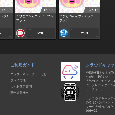
127-C
654-C
324-C
アラブル
こびとづかんウェアラブル
こびとづかんウェアラブル
ファン
ファン
1PLAY
1PLAY
5
230
230
CP
CP
CP
ご利用ガイド
クラウドキャッ
登録無料!ネットで
クラウドキャッチャーとは
ながら、PCやスマホ
プレイ方法
人気のフィギュア、
で、クレーンゲーム
よくあるご質問
ャッチャー」
動作対象端末
「クラウドキャッチ
めるオンラインクレ
マークを付与された
009-02