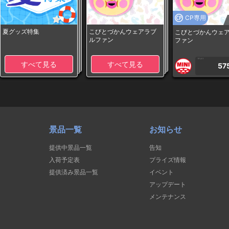
CP専用
夏グッズ特集
こびとづかんウェアラブ
こびとづかんウェ
ルファン
ファン
1PLAY
すべて見る
すべて見る
57
景品一覧
お知らせ
提供中景品一覧
告知
入荷予定表
プライズ情報
提供済み景品一覧
イベント
アップデート
メンテナンス