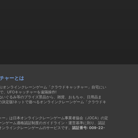
チャーとは
遊ぶオンラインクレーンゲーム「クラウドキャッチャー」自宅にい
で、UFOキャッチャーを遠隔操作!
ぬいぐるみ等のプライズ景品から、雑貨、おもちゃ、日用品ま
の決定版!ネットで遊べるオンラインクレーンゲーム「クラウドキ
ャー」は日本オンラインクレーンゲーム事業者協会（JOCA）の定
ーンゲーム適格認証制度のガイドライン・運営基準に則り、認証
オンラインクレーンゲームのサービスです。
認証番号: 009-22-