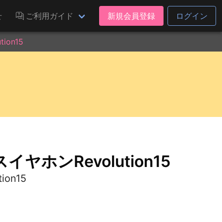
せ
ご利用ガイド
新規会員登録
ログイン
on15
ホンRevolution15
on15