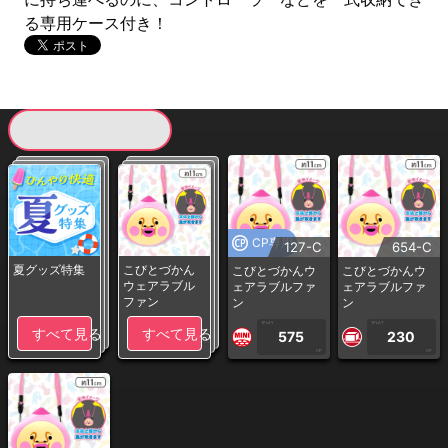
る専用ケース付き！
現在提供している景品一覧
CP専用
127-C
654-C
夏グッズ特集
こびとづかん
こびとづかんウ
こびとづかんウ
ウェアラブル
ェアラブルファ
ェアラブルファ
ファン
ン
ン
1PLAY
1PLAY
すべて見る
すべて見る
575
230
CP
CP