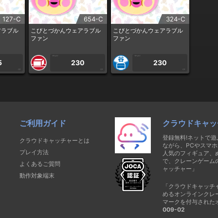
127-C
654-C
324-C
アラブル
こびとづかんウェアラブル
こびとづかんウェアラブル
ファン
ファン
1PLAY
1PLAY
5
230
230
CP
CP
CP
ご利用ガイド
クラウドキャッ
登録無料!ネットで
クラウドキャッチャーとは
ながら、PCやスマホ
プレイ方法
人気のフィギュア、
で、クレーンゲーム
よくあるご質問
ャッチャー」
動作対象端末
「クラウドキャッチ
めるオンラインクレ
マークを付与された
009-02