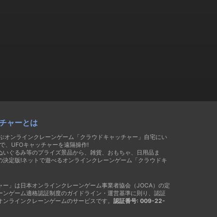
チャーとは
遊ぶオンラインクレーンゲーム「クラウドキャッチャー」自宅にい
で、UFOキャッチャーを遠隔操作!
ぬいぐるみ等のプライズ景品から、雑貨、おもちゃ、日用品ま
の決定版!ネットで遊べるオンラインクレーンゲーム「クラウドキ
ャー」は日本オンラインクレーンゲーム事業者協会（JOCA）の定
ーンゲーム適格認証制度のガイドライン・運営基準に則り、認証
オンラインクレーンゲームのサービスです。
認証番号: 009-22-