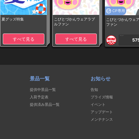
CP専用
夏グッズ特集
こびとづかんウェアラブ
こびとづかんウェ
ルファン
ファン
1PLAY
すべて見る
すべて見る
57
景品一覧
お知らせ
提供中景品一覧
告知
入荷予定表
プライズ情報
提供済み景品一覧
イベント
アップデート
メンテナンス