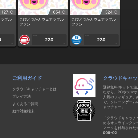
127-C
654-C
324-C
アラブル
こびとづかんウェアラブル
こびとづかんウェアラブル
ファン
ファン
1PLAY
1PLAY
5
230
230
CP
CP
CP
ご利用ガイド
クラウドキャッ
登録無料!ネットで
クラウドキャッチャーとは
ながら、PCやスマホ
プレイ方法
人気のフィギュア、
で、クレーンゲーム
よくあるご質問
ャッチャー」
動作対象端末
「クラウドキャッチ
めるオンラインクレ
マークを付与された
009-02