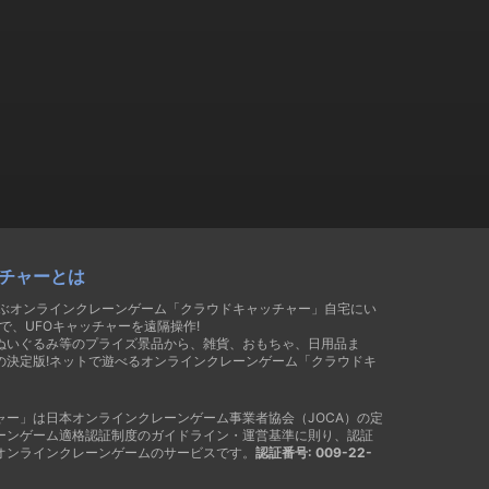
チャーとは
遊ぶオンラインクレーンゲーム「クラウドキャッチャー」自宅にい
で、UFOキャッチャーを遠隔操作!
ぬいぐるみ等のプライズ景品から、雑貨、おもちゃ、日用品ま
の決定版!ネットで遊べるオンラインクレーンゲーム「クラウドキ
ャー」は日本オンラインクレーンゲーム事業者協会（JOCA）の定
ーンゲーム適格認証制度のガイドライン・運営基準に則り、認証
オンラインクレーンゲームのサービスです。
認証番号: 009-22-