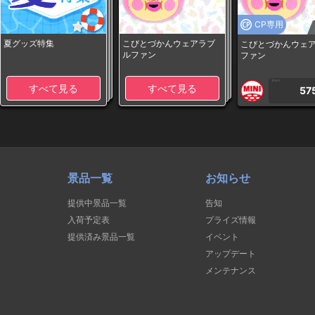
CP専用
夏グッズ特集
こびとづかんウェアラブ
こびとづかんウェ
ルファン
ファン
1PLAY
すべて見る
すべて見る
57
景品一覧
お知らせ
提供中景品一覧
告知
入荷予定表
プライズ情報
提供済み景品一覧
イベント
アップデート
メンテナンス