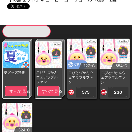
現在提供している景品一覧
CP専用
127-C
654-C
夏グッズ特集
こびとづかん
こびとづかんウ
こびとづかんウ
ウェアラブル
ェアラブルファ
ェアラブルファ
ファン
ン
ン
1PLAY
1PLAY
すべて見る
すべて見る
575
230
CP
CP
324-C