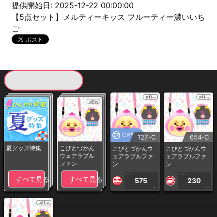
提供開始日: 2025-12-22 00:00:00
【5点セット】メルティーキッス フルーティー濃いいち
ご
現在提供している景品一覧
CP専用
127-C
654-C
夏グッズ特集
こびとづかん
こびとづかんウ
こびとづかんウ
ウェアラブル
ェアラブルファ
ェアラブルファ
ファン
ン
ン
1PLAY
1PLAY
すべて見る
すべて見る
575
230
CP
CP