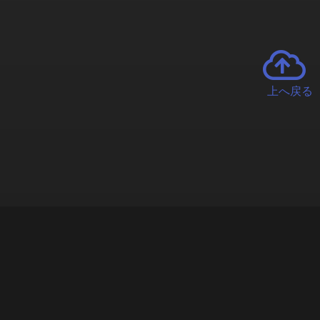
上へ戻る
チャーとは
遊ぶオンラインクレーンゲーム「クラウドキャッチャー」自宅にい
で、UFOキャッチャーを遠隔操作!