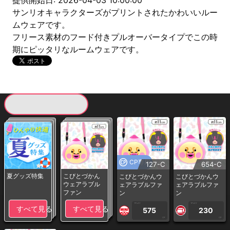
提供開始日: 2026-04-03 10:00:00
サンリオキャラクターズがプリントされたかわいいルー
ムウェアです。
フリース素材のフード付きプルオーバータイプでこの時
期にピッタリなルームウェアです。
現在提供している景品一覧
CP専用
127-C
654-C
夏グッズ特集
こびとづかん
こびとづかんウ
こびとづかんウ
ウェアラブル
ェアラブルファ
ェアラブルファ
ファン
ン
ン
1PLAY
1PLAY
すべて見る
すべて見る
575
230
CP
CP