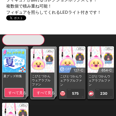
複数個で積み重ね可能！
フィギュアを照らしてくれるLEDライト付きです！
現在提供している景品一覧
CP専用
127-C
654-C
夏グッズ特集
こびとづかん
こびとづかんウ
こびとづかんウ
ウェアラブル
ェアラブルファ
ェアラブルファ
ファン
ン
ン
1PLAY
1PLAY
すべて見る
すべて見る
575
230
CP
CP