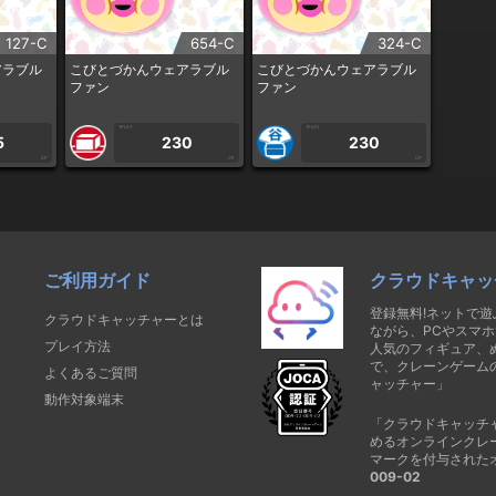
127-C
654-C
324-C
アラブル
こびとづかんウェアラブル
こびとづかんウェアラブル
ファン
ファン
1PLAY
1PLAY
5
230
230
CP
CP
CP
ご利用ガイド
クラウドキャッ
登録無料!ネットで
クラウドキャッチャーとは
ながら、PCやスマホ
プレイ方法
人気のフィギュア、
で、クレーンゲーム
よくあるご質問
ャッチャー」
動作対象端末
「クラウドキャッチ
めるオンラインクレ
マークを付与された
009-02