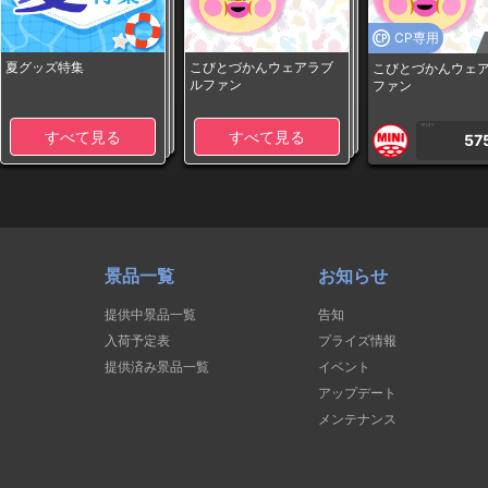
CP専用
夏グッズ特集
こびとづかんウェアラブ
こびとづかんウェ
ルファン
ファン
1PLAY
すべて見る
すべて見る
57
景品一覧
お知らせ
提供中景品一覧
告知
入荷予定表
プライズ情報
提供済み景品一覧
イベント
アップデート
メンテナンス