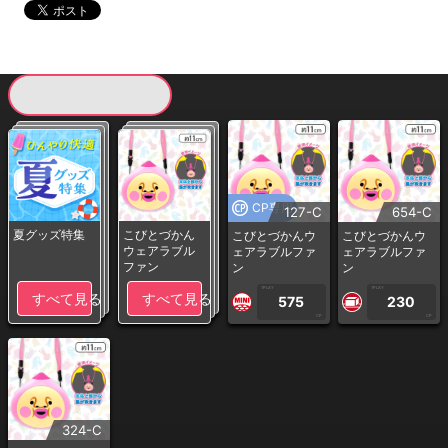
現在提供している景品一覧
CP専用
127-C
654-C
夏グッズ特集
こびとづかん
こびとづかんウ
こびとづかんウ
ウェアラブル
ェアラブルファ
ェアラブルファ
ファン
ン
ン
1PLAY
1PLAY
すべて見る
すべて見る
575
230
CP
CP
324-C